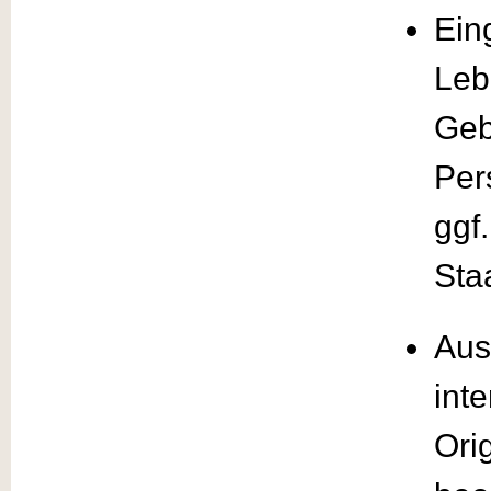
Ein
Leb
Geb
Per
ggf
Sta
Aus
int
Ori