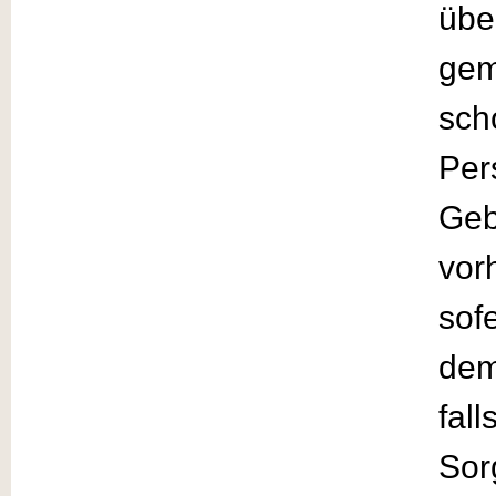
übe
gem
sch
Per
Geb
vor
sof
dem
fal
Sor