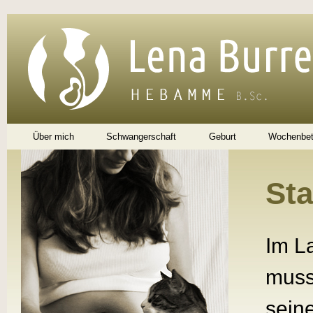
Di
z
Inh
Über mich
Schwangerschaft
Geburt
Wochenbet
St
Im L
muss
sein