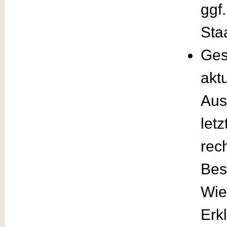
ggf
Sta
Ges
akt
Aus
letz
rech
Bes
Wie
Erk