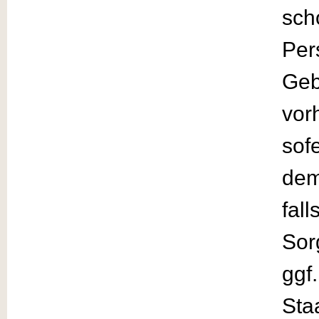
sch
Per
Geb
vor
sof
dem
fal
Sor
ggf
Sta