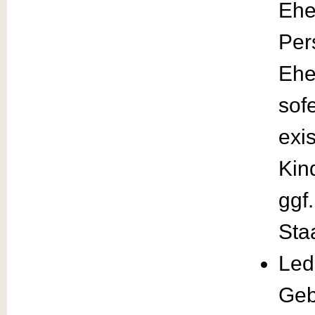
Ehe
Per
Ehe
sof
exi
Kin
ggf
Sta
Led
Geb