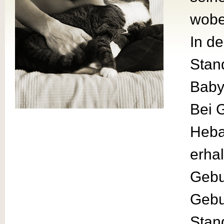
wobe
In d
Stan
Baby
Bei 
Heba
erhal
Gebu
Gebu
Stan