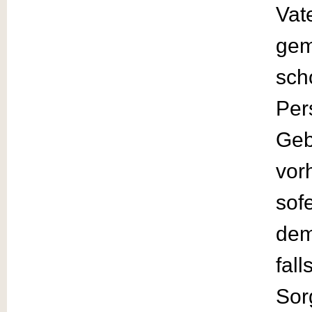
Vat
gem
sch
Per
Geb
vor
sof
dem
fal
Sor