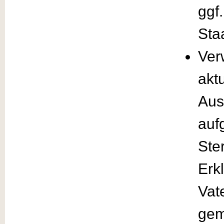
ggf
Sta
Ver
akt
Aus
auf
Ste
Erk
Vat
gem