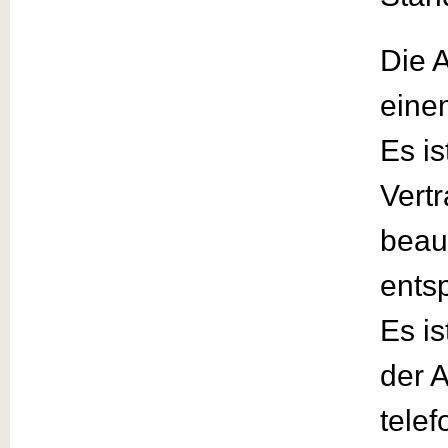
Die 
eine
Es is
Vert
beau
ents
Es is
der 
tele